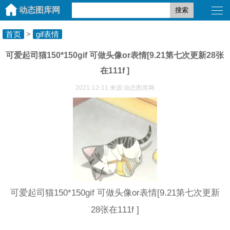
动态图库网
搜索
首页
>
gif表情
可爱起司猫150*150gif 可做头像or表情[9.21第七次更新28张
在111f ]
2021-12-11 来源:动态图库网
可爱起司猫150*150gif 可做头像or表情[9.21第七次更新
28张在111f ]