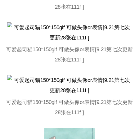
28张在111f ]
可爱起司猫150*150gif 可做头像or表情[9.21第七次更新
28张在111f ]
可爱起司猫150*150gif 可做头像or表情[9.21第七次更新
28张在111f ]