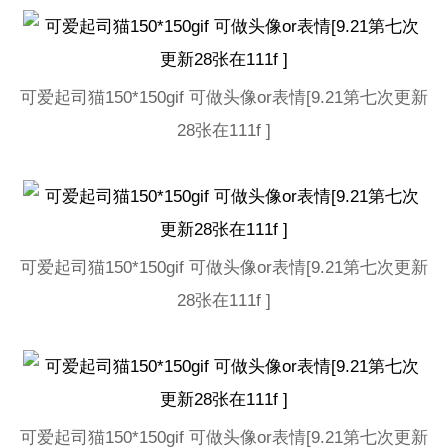
可爱起司猫150*150gif 可做头像or表情[9.21第七次更新
28张在111f ]
可爱起司猫150*150gif 可做头像or表情[9.21第七次更新
28张在111f ]
可爱起司猫150*150gif 可做头像or表情[9.21第七次更新