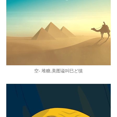
空- 堆糖,美图谥叫巳ど缜