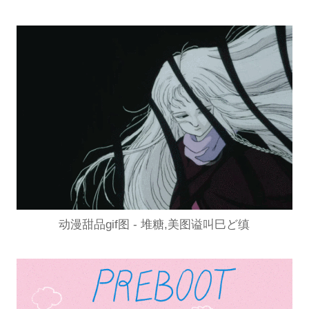
动漫甜品gif图 - 堆糖,美图谥叫巳ど缜