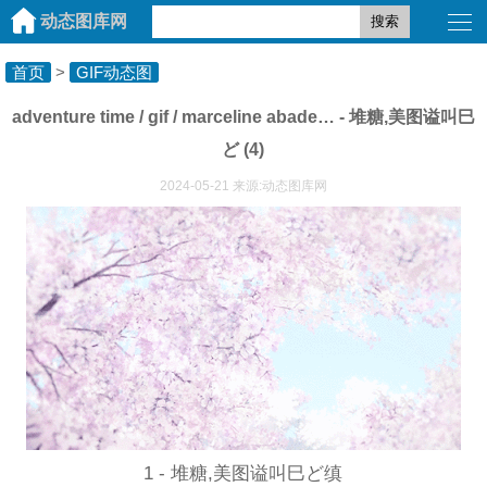
动态图库网
搜索
首页
>
GIF动态图
adventure time / gif / marceline abade… - 堆糖,美图谥叫巳
ど (4)
2024-05-21 来源:动态图库网
1 - 堆糖,美图谥叫巳ど缜